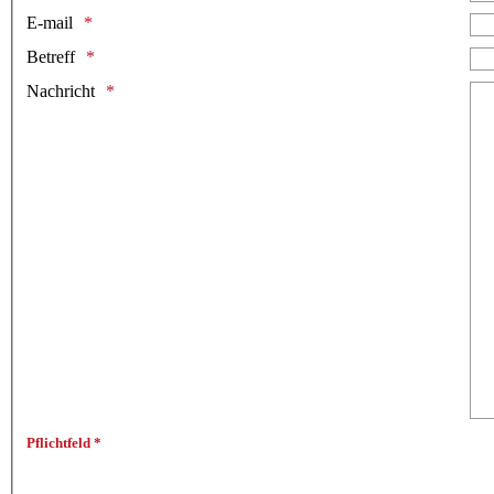
E-mail
Betreff
Nachricht
Honeypot, bitte lassen Sie dieses Feld leer
Pflichtfeld *